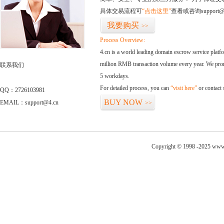
具体交易流程可
“点击这里”
查看或咨询support@
我要购买
>>
Process Overview:
4.cn is a world leading domain escrow service plat
million RMB transaction volume every year. We promi
联系我们
5 workdays.
For detailed process, you can
“visit here”
or contact
QQ：2726103981
BUY NOW
EMAIL：support@4.cn
>>
Copyright © 1998 -2025 www