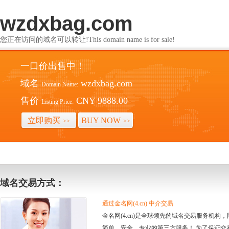
wzdxbag.com
您正在访问的域名可以转让!This domain name is for sale!
一口价出售中！
域名
wzdxbag.com
Domain Name:
售价
CNY 9888.00
Listing Price:
立即购买
BUY NOW
>>
>>
域名交易方式：
通过金名网(4.cn) 中介交易
金名网(4.cn)是全球领先的域名交易服务机
简单、安全、专业的第三方服务！ 为了保证交