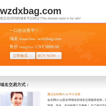
wzdxbag.com
您正在访问的域名可以转让!This domain name is for sale!
一口价出售中！
域名
wzdxbag.com
Domain Name:
售价
CNY 9888.00
Listing Price:
立即购买
BUY NOW
>>
>>
域名交易方式：
通过金名网(4.cn) 中介交易
金名网(4.cn)是全球领先的域名交易服务机
简单、安全、专业的第三方服务！ 为了保证交