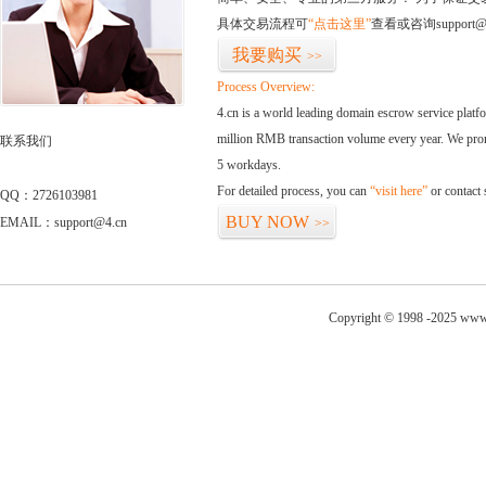
具体交易流程可
“点击这里”
查看或咨询support@
我要购买
>>
Process Overview:
4.cn is a world leading domain escrow service plat
million RMB transaction volume every year. We promi
联系我们
5 workdays.
For detailed process, you can
“visit here”
or contact
QQ：2726103981
BUY NOW
EMAIL：support@4.cn
>>
Copyright © 1998 -2025 www