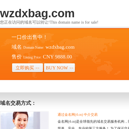
wzdxbag.com
您正在访问的域名可以转让!This domain name is for sale!
一口价出售中！
域名
wzdxbag.com
Domain Name:
售价
CNY 9888.00
Listing Price:
立即购买
BUY NOW
>>
>>
域名交易方式：
通过金名网(4.cn) 中介交易
金名网(4.cn)是全球领先的域名交易服务机
简单、安全、专业的第三方服务！ 为了保证交