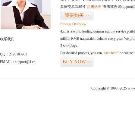
具体交易流程可
“点击这里”
查看或咨询support@
我要购买
>>
Process Overview:
4.cn is a world leading domain escrow service plat
million RMB transaction volume every year. We promi
联系我们
5 workdays.
For detailed process, you can
“visit here”
or contact
QQ：2726103981
BUY NOW
EMAIL：support@4.cn
>>
Copyright © 1998 -2025 www