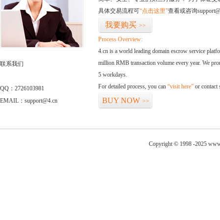
具体交易流程可
“点击这里”
查看或咨询support@
我要购买
>>
Process Overview:
4.cn is a world leading domain escrow service plat
million RMB transaction volume every year. We promi
联系我们
5 workdays.
For detailed process, you can
“visit here”
or contact
QQ：2726103981
BUY NOW
EMAIL：support@4.cn
>>
Copyright © 1998 -2025 www