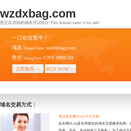
wzdxbag.com
您正在访问的域名可以转让!This domain name is for sale!
一口价出售中！
域名
wzdxbag.com
Domain Name:
售价
CNY 9888.00
Listing Price:
立即购买
BUY NOW
>>
>>
域名交易方式：
通过金名网(4.cn) 中介交易
金名网(4.cn)是全球领先的域名交易服务机
简单、安全、专业的第三方服务！ 为了保证交