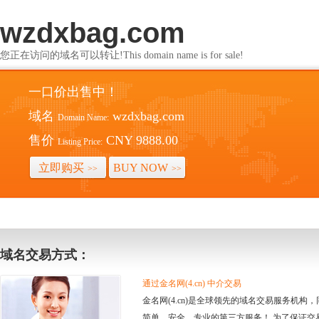
wzdxbag.com
您正在访问的域名可以转让!This domain name is for sale!
一口价出售中！
域名
wzdxbag.com
Domain Name:
售价
CNY 9888.00
Listing Price:
立即购买
BUY NOW
>>
>>
域名交易方式：
通过金名网(4.cn) 中介交易
金名网(4.cn)是全球领先的域名交易服务机
简单、安全、专业的第三方服务！ 为了保证交