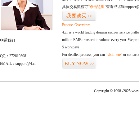
具体交易流程可
“点击这里”
查看或咨询support@
我要购买
>>
Process Overview:
4.cn is a world leading domain escrow service plat
million RMB transaction volume every year. We promi
联系我们
5 workdays.
For detailed process, you can
“visit here”
or contact
QQ：2726103981
BUY NOW
EMAIL：support@4.cn
>>
Copyright © 1998 -2025 www