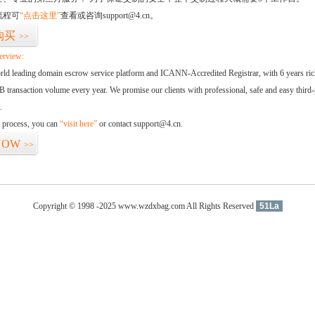
流程可
“点击这里”
查看或咨询support@4.cn。
购买
>>
erview:
orld leading domain escrow service platform and ICANN-Accredited Registrar, with 6 years ri
 transaction volume every year. We promise our clients with professional, safe and easy third-
.
d process, you can
“visit here”
or contact support@4.cn.
NOW
>>
Copyright © 1998 -2025 www.wzdxbag.com All Rights Reserved
51La