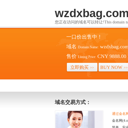
wzdxbag.co
您正在访问的域名可以转让!This domain name i
一口价出售中！
域名
wzdxbag.co
Domain Name:
售价
CNY 9888.00
Listing Price:
立即购买
BUY NOW
>>
>>
域名交易方式：
通过金名网(
金名网(4
简单、安