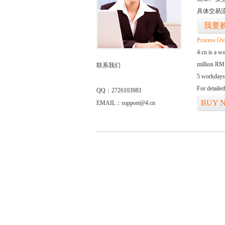
具体交易
我要
Process Ov
4.cn is a w
million RMB
联系我们
5 workdays
For detaile
QQ：2726103981
BUY 
EMAIL：support@4.cn