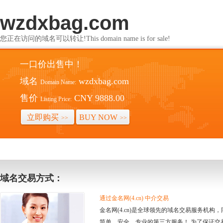
wzdxbag.com
您正在访问的域名可以转让!This domain name is for sale!
一口价出售中！
域名
wzdxbag.com
Domain Name:
售价
CNY 9888.00
Listing Price:
立即购买
BUY NOW
>>
>>
域名交易方式：
通过金名网(4.cn) 中介交易
金名网(4.cn)是全球领先的域名交易服务机
简单、安全、专业的第三方服务！ 为了保证交