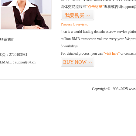
具体交易流程可
“点击这里”
查看或咨询support@
我要购买
>>
Process Overview:
4.cn is a world leading domain escrow service plat
million RMB transaction volume every year. We promi
联系我们
5 workdays.
For detailed process, you can
“visit here”
or contact
QQ：2726103981
BUY NOW
EMAIL：support@4.cn
>>
Copyright © 1998 -2025 www