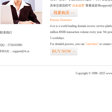
具体交易流程可
“点击这里”
查看或咨询support@
我要购买
>>
Process Overview:
4.cn is a world leading domain escrow service plat
million RMB transaction volume every year. We promi
联系我们
5 workdays.
For detailed process, you can
“visit here”
or contact
QQ：2726103981
BUY NOW
EMAIL：support@4.cn
>>
Copyright © 1998 -2025 www