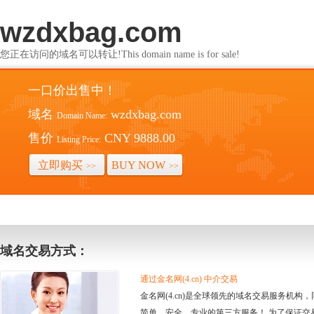
wzdxbag.com
您正在访问的域名可以转让!This domain name is for sale!
一口价出售中！
域名
wzdxbag.com
Domain Name:
售价
CNY 9888.00
Listing Price:
立即购买
BUY NOW
>>
>>
域名交易方式：
通过金名网(4.cn) 中介交易
金名网(4.cn)是全球领先的域名交易服务机
简单、安全、专业的第三方服务！ 为了保证交