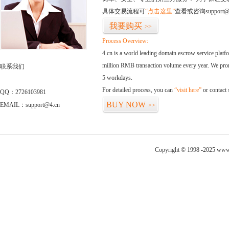
具体交易流程可
“点击这里”
查看或咨询support@
我要购买
>>
Process Overview:
4.cn is a world leading domain escrow service plat
million RMB transaction volume every year. We promi
联系我们
5 workdays.
For detailed process, you can
“visit here”
or contact
QQ：2726103981
BUY NOW
EMAIL：support@4.cn
>>
Copyright © 1998 -2025 www