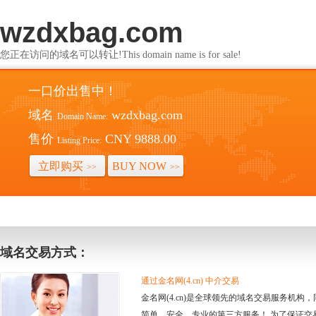
wzdxbag.com
您正在访问的域名可以转让!This domain name is for sale!
一口价出售中！
域名
wzdxbag.com
Domain Name:
售价
CNY 9888.00
Listing Price:
立即购买
BUY NOW
>>
>>
域名交易方式：
通过金名网(4.cn) 中介交易
金名网(4.cn)是全球领先的域名交易服务机
简单、安全、专业的第三方服务！ 为了保证交