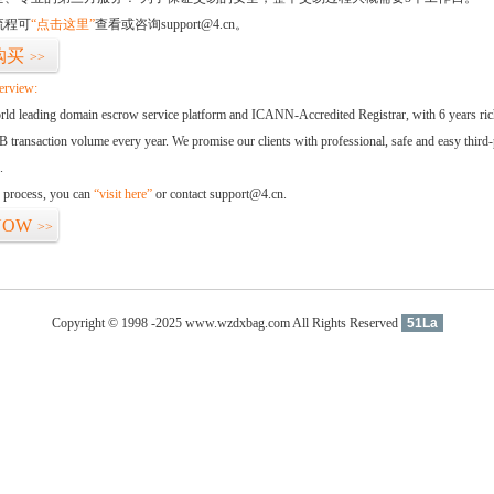
流程可
“点击这里”
查看或咨询support@4.cn。
购买
>>
erview:
orld leading domain escrow service platform and ICANN-Accredited Registrar, with 6 years ri
 transaction volume every year. We promise our clients with professional, safe and easy third-
.
d process, you can
“visit here”
or contact support@4.cn.
NOW
>>
Copyright © 1998 -2025 www.wzdxbag.com All Rights Reserved
51La