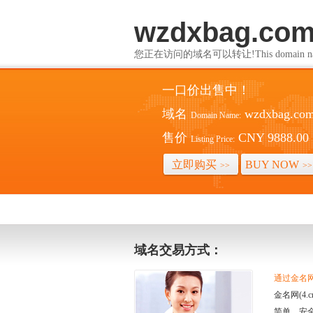
wzdxbag.co
您正在访问的域名可以转让!This domain name i
一口价出售中！
域名
wzdxbag.co
Domain Name:
售价
CNY 9888.00
Listing Price:
立即购买
BUY NOW
>>
>>
域名交易方式：
通过金名网(
金名网(4
简单、安