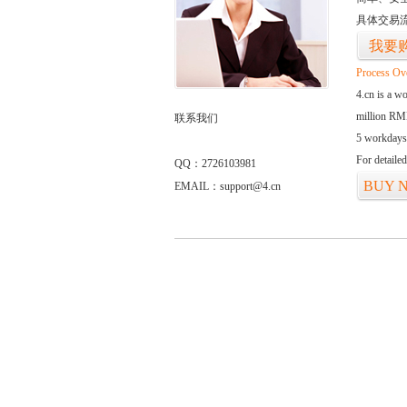
具体交易
我要
Process Ov
4.cn is a w
million RMB
联系我们
5 workdays
For detaile
QQ：2726103981
BUY 
EMAIL：support@4.cn