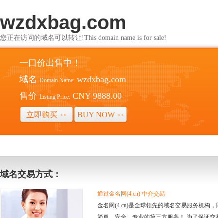
wzdxbag.com
您正在访问的域名可以转让!This domain name is for sale!
一口价出售中！
域名
wzdxbag.com
Domain Name:
售价
CNY 9888.00
Listing Price:
立即购买
BUY NOW
>>
>>
域名交易方式：
通过金名网(4.cn) 中介交易
金名网(4.cn)是全球领先的域名交易服务机
简单、安全、专业的第三方服务！ 为了保证交