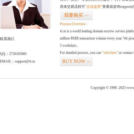
具体交易流程可
“点击这里”
查看或咨询support@
我要购买
>>
Process Overview:
4.cn is a world leading domain escrow service plat
million RMB transaction volume every year. We promi
联系我们
5 workdays.
For detailed process, you can
“visit here”
or contact
QQ：2726103981
BUY NOW
EMAIL：support@4.cn
>>
Copyright © 1998 -2025 www