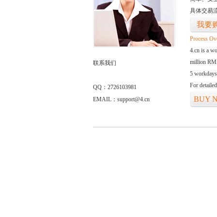
具体交易
我要
Process Ov
4.cn is a w
million RMB
联系我们
5 workdays
For detaile
QQ：2726103981
BUY 
EMAIL：support@4.cn