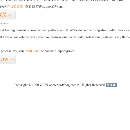
流程可
“点击这里”
查看或咨询support@4.cn。
购买
>>
erview:
orld leading domain escrow service platform and ICANN-Accredited Registrar, with 6 years ri
 transaction volume every year. We promise our clients with professional, safe and easy third-
.
d process, you can
“visit here”
or contact support@4.cn.
NOW
>>
Copyright © 1998 -2025 www.wzdxbag.com All Rights Reserved
51La