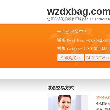
wzdxbag.co
您正在访问的域名可以转让!This domain name i
一口价出售中！
域名
wzdxbag.co
Domain Name:
售价
CNY 9888.00
Listing Price:
立即购买
BUY NOW
>>
>>
域名交易方式：
通过金名网(
金名网(4
简单、安